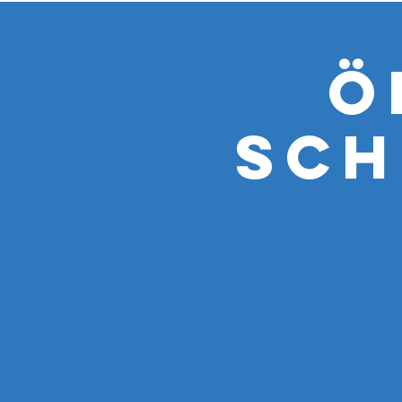
Ö
Sch