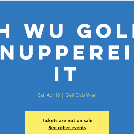
H WU Gol
nuppere
it
Sat, Apr 18
  |  
Golf Club Wien
Tickets are not on sale
See other events