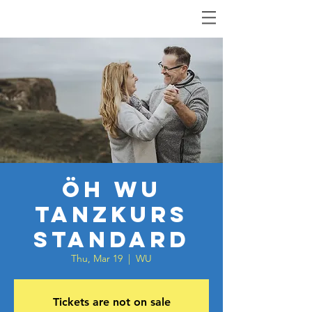
ÖH WU
Tanzkurs
Standard
Thu, Mar 19
  |  
WU
Tickets are not on sale